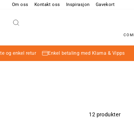
Hopp
Om oss
Kontakt oss
Inspirasjon
Gavekort
til
innhold
SØK
COM
og enkel retur
Enkel betaling med Klarna & Vipps
12 produkter