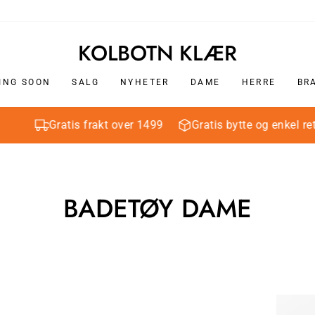
DAME
HERRE
KOLBOTN KLÆR
ING SOON
SALG
NYHETER
DAME
HERRE
BR
Gratis frakt over 1499
Gratis bytte og enkel retur
BADETØY DAME