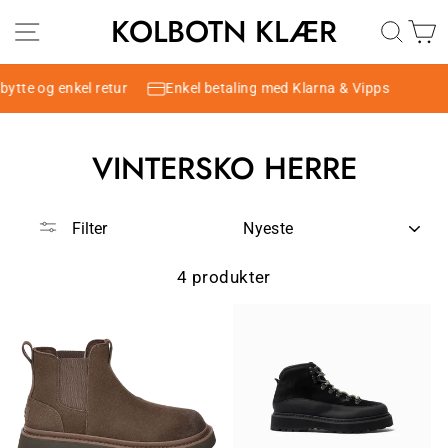
Hopp
KOLBOTN KLÆR
SIDENAVIGASJON
DAME
HERRE
SØK
H
til
innhold
bytte og enkel retur
Enkel betaling med Klarna & Vipps
VINTERSKO HERRE
SORTER
Filter
4 produkter