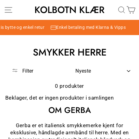
Hopp
KOLBOTN KLÆR
SIDENAVIGASJON
DAME
HERRE
SØK
H
til
innhold
is bytte og enkel retur
Enkel betaling med Klarna & Vipps
SMYKKER HERRE
SORTER
Filter
0 produkter
Beklager, det er ingen produkter i samlingen
OM GERBA
Gerba er et italiensk smykkemerke kjent for
eksklusive, håndlagde armbånd til herre. Med en