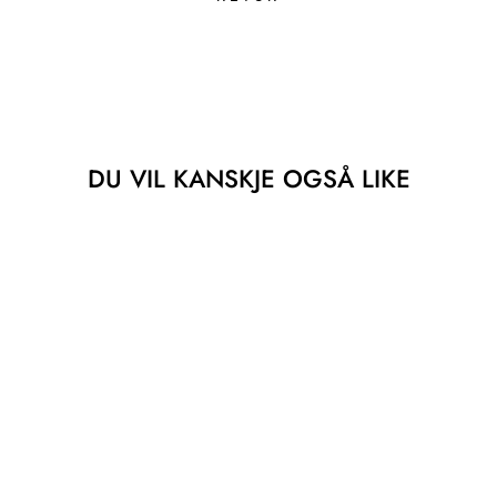
DU VIL KANSKJE OGSÅ LIKE
Utsolgt
LONGBEAR
PARAJUMPERS
kr 9.999,-