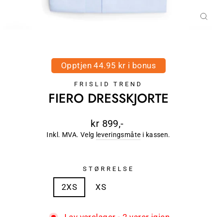
LU
(E
Opptjen 44.95 kr i bonus
FRISLID TREND
FIERO DRESSKJORTE
Ordinær
kr 899,-
pris
Inkl. MVA. Velg
leveringsmåte
i kassen.
STØRRELSE
2XS
XS
S
M