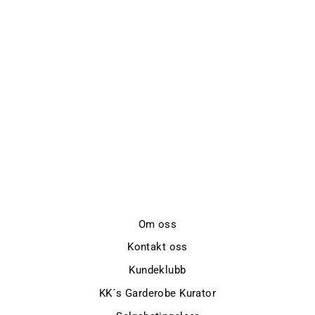
FIERO
DRESSKJORTE
FRISLID TREND
kr 899,-
Om oss
Kontakt oss
Kundeklubb
KK´s Garderobe Kurator