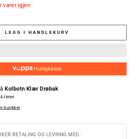
1 varer igjen
LEGG I HANDLEKURV
Hurtigkasse
på
Kolbotn Klær Drøbak
24 timer
re butikker
KKER BETALING OG LEVRING MED: