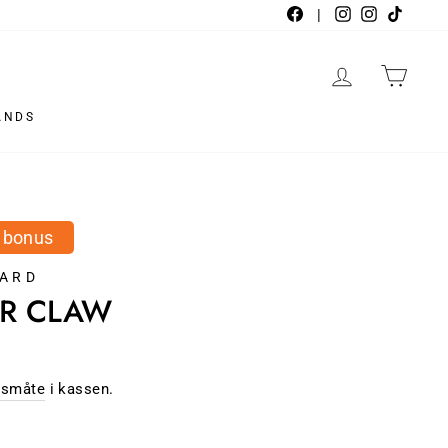
Facebook
|
Instagram
Instagra
TikTo
LOGG INN
HAN
ANDS
i bonus
AARD
R CLAW
gsmåte
i kassen.