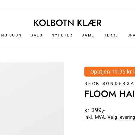
DAME
HERRE
KOLBOTN KLÆR
ING SOON
SALG
NYHETER
DAME
HERRE
BR
Opptjen 19.95 kr 
BECK SÖNDERG
FLOOM HAI
Ordinær
kr 399,-
pris
Inkl. MVA. Velg
leverin