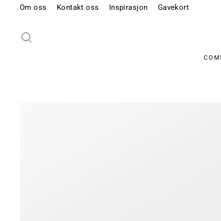
Hopp
Om oss
Kontakt oss
Inspirasjon
Gavekort
til
innhold
SØK
COM