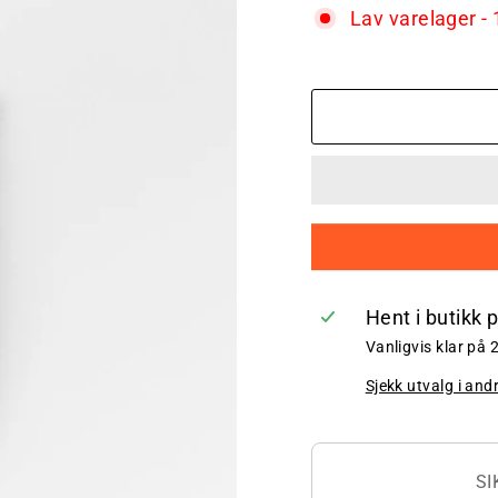
Lav varelager - 
Hent i butikk 
Vanligvis klar på 
Sjekk utvalg i and
SI