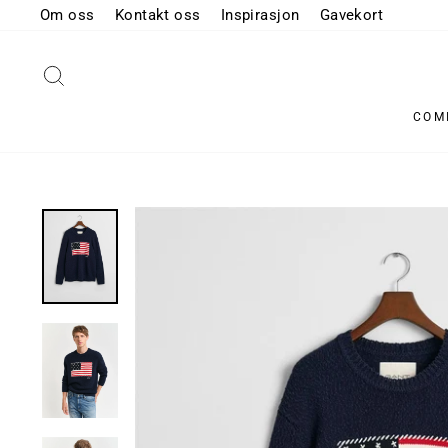
Hopp
Om oss
Kontakt oss
Inspirasjon
Gavekort
til
innhold
SØK
COM