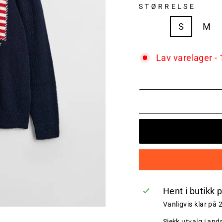
STØRRELSE
XS
S
M
Lav varelager - 
Hent i butikk 
Vanligvis klar på 
Sjekk utvalg i and