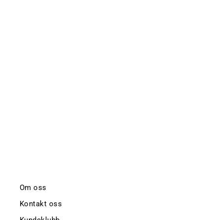
FLAG INTARSIA C-NECK
GANT
kr 2.900,-
Om oss
Kontakt oss
Kundeklubb