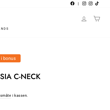
Facebook
|
Instagram
Instagra
TikTo
LOGG INN
HAN
ANDS
 i bonus
SIA C-NECK
gsmåte
i kassen.