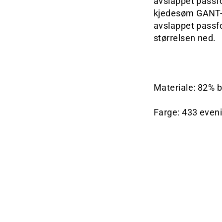
avslappet passfo
kjedesøm GANT-l
avslappet passfo
størrelsen ned.
Materiale: 82% b
Farge: 433 even