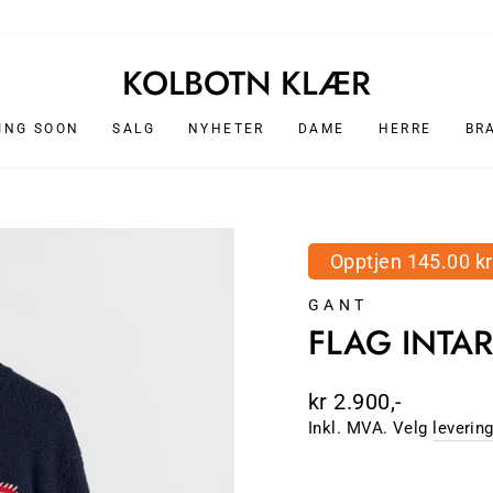
DAME
HERRE
KOLBOTN KLÆR
ING SOON
SALG
NYHETER
DAME
HERRE
BR
Opptjen 145.00 kr
GANT
FLAG INTAR
Ordinær
kr 2.900,-
pris
Inkl. MVA. Velg
leverin