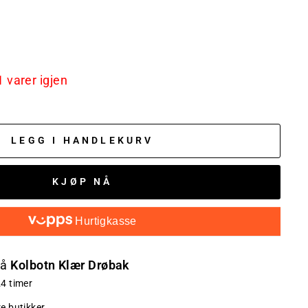
L
XL
1 varer igjen
LEGG I HANDLEKURV
KJØP NÅ
Hurtigkasse
på
Kolbotn Klær Drøbak
24 timer
re butikker