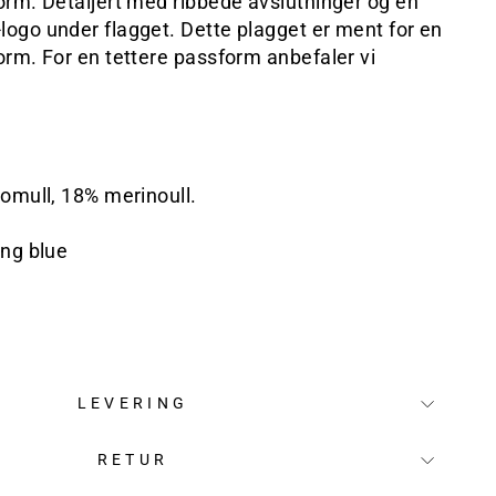
rm. Detaljert med ribbede avslutninger og en
ogo under flagget. Dette plagget er ment for en
rm. For en tettere passform anbefaler vi
omull, 18% merinoull.
ing blue
LEVERING
RETUR