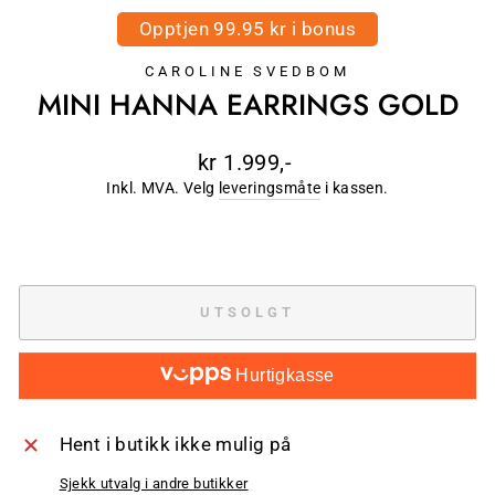
Opptjen 99.95 kr i bonus
CAROLINE SVEDBOM
MINI HANNA EARRINGS GOLD
Ordinær
kr 1.999,-
pris
Inkl. MVA. Velg
leveringsmåte
i kassen.
UTSOLGT
Hurtigkasse
Hent i butikk ikke mulig på
Sjekk utvalg i andre butikker