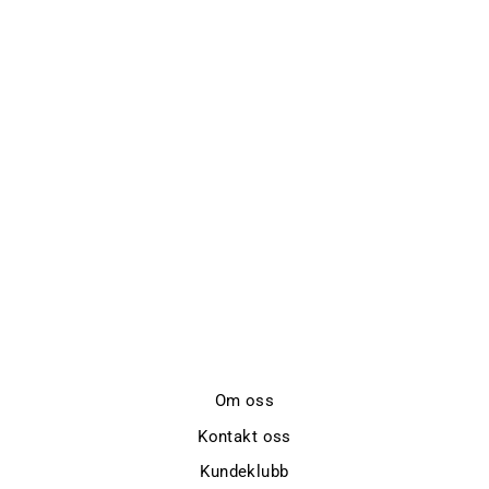
Utsolgt
MINI HANNA
EARRINGS GOLD
CAROLINE SVEDBOM
kr 1.999,-
Om oss
Kontakt oss
Kundeklubb