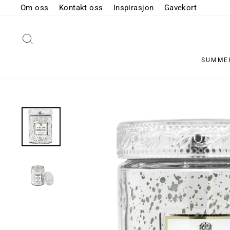
Hopp
Om oss
Kontakt oss
Inspirasjon
Gavekort
til
innhold
SØK
SUMMER