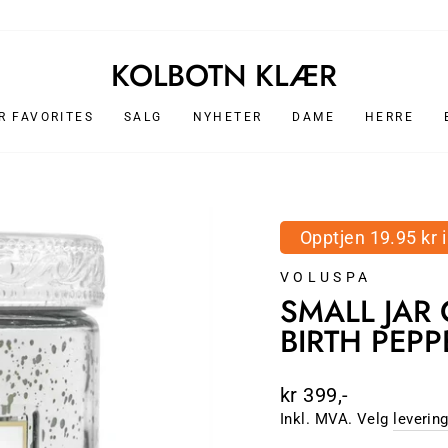
DAME
HERRE
KOLBOTN KLÆR
 FAVORITES
SALG
NYHETER
DAME
HERRE
Opptjen 19.95 kr 
VOLUSPA
SMALL JAR 
BIRTH PEP
Ordinær
kr 399,-
pris
Inkl. MVA. Velg
leverin