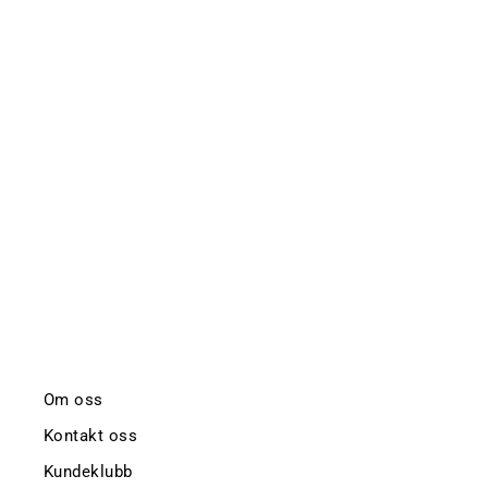
SMALL JAR CANDLE 50TIM
156G- SILVER BIRTH
PEPPERCORN
VOLUSPA
kr 399,-
Om oss
Kontakt oss
Kundeklubb