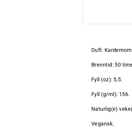
Duft: Kardemomm
Brenntid: 50 time
Fyll (oz): 5,5.
Fyll (g/ml): 156.
Naturlig(e) veke(
Vegansk.