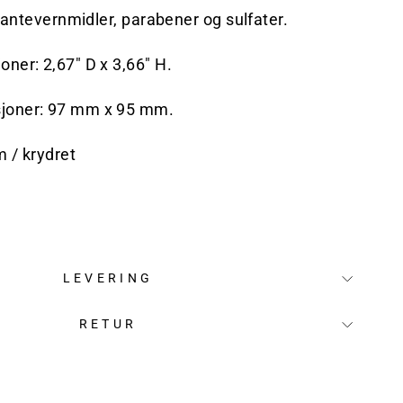
 plantevernmidler, parabener og sulfater.
oner: 2,67" D x 3,66" H.
sjoner: 97 mm x 95 mm.
m / krydret
LEVERING
RETUR