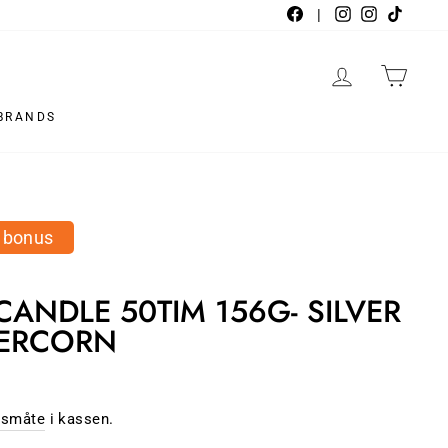
Facebook
|
Instagram
Instagra
TikTo
LOGG INN
HAN
BRANDS
i bonus
CANDLE 50TIM 156G- SILVER
PERCORN
gsmåte
i kassen.