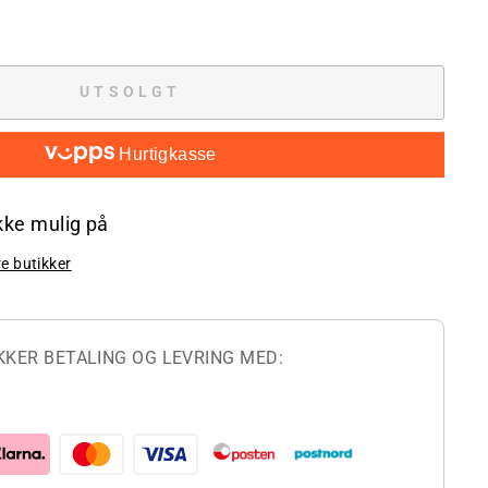
UTSOLGT
Hurtigkasse
ikke mulig på
re butikker
KKER BETALING OG LEVRING MED: