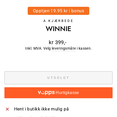
Opptjen 19.95 kr i bonus
A.KJÆRBEDE
WINNIE
Ordinær
kr 399,-
pris
Inkl. MVA. Velg
leveringsmåte
i kassen.
UTSOLGT
Hurtigkasse
Hent i butikk ikke mulig på