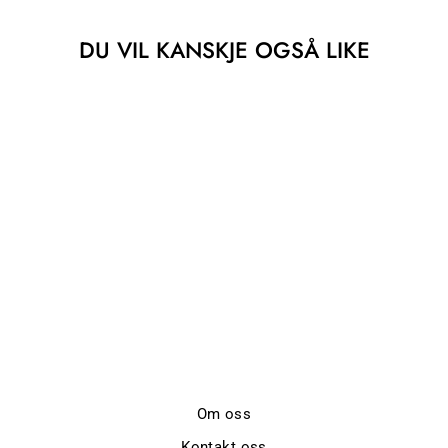
DU VIL KANSKJE OGSÅ LIKE
Utsolgt
WINNIE
A.KJÆRBEDE
kr 399,-
Om oss
Kontakt oss