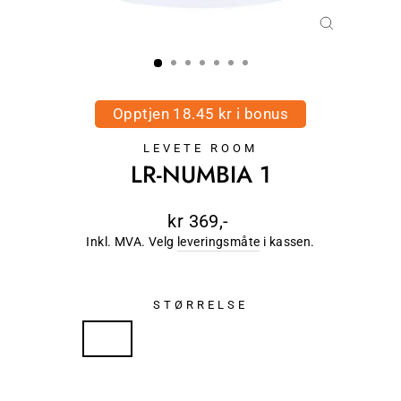
LUKK
(ESC)
Opptjen 18.45 kr i bonus
LEVETE ROOM
LR-NUMBIA 1
Ordinær
kr 369,-
pris
Inkl. MVA. Velg
leveringsmåte
i kassen.
STØRRELSE
XS
S
M
L
XL