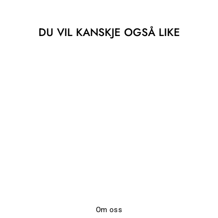
DU VIL KANSKJE OGSÅ LIKE
Utsolgt
LR-NUMBIA 1
LEVETE ROOM
kr 369,-
Om oss