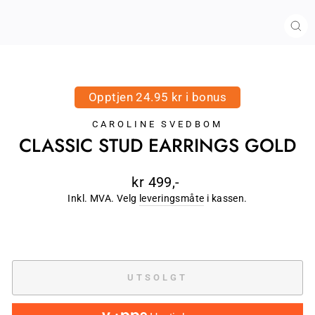
LU
(E
Opptjen 24.95 kr i bonus
CAROLINE SVEDBOM
CLASSIC STUD EARRINGS GOLD
Ordinær
kr 499,-
pris
Inkl. MVA. Velg
leveringsmåte
i kassen.
UTSOLGT