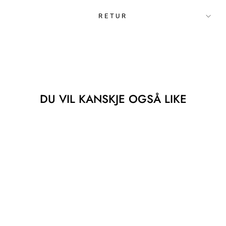
RETUR
DU VIL KANSKJE OGSÅ LIKE
Utsolgt
CLASSIC STUD
EARRINGS GOLD