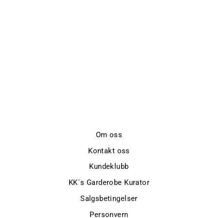
HEART WITH
SNOWFLAKE
NOMINATION
kr 299,-
Om oss
Kontakt oss
Kundeklubb
KK´s Garderobe Kurator
Salgsbetingelser
Personvern