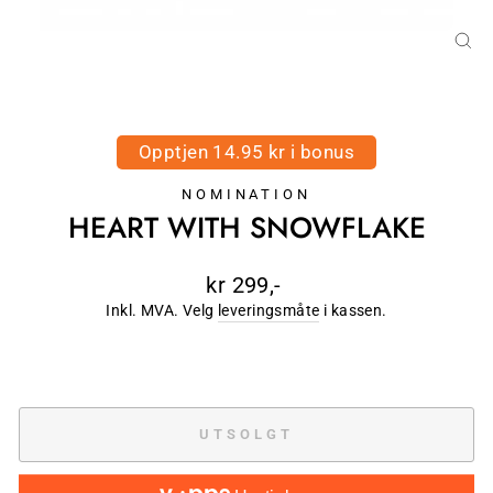
LU
(E
Opptjen 14.95 kr i bonus
NOMINATION
HEART WITH SNOWFLAKE
Ordinær
kr 299,-
pris
Inkl. MVA. Velg
leveringsmåte
i kassen.
UTSOLGT