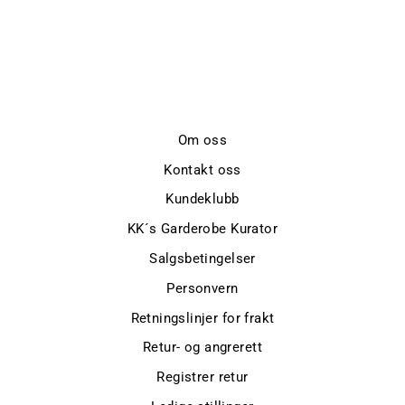
RE-S BEAUTY
DAY
Ordinær
kr 349,-
Salgspris
kr 279,-
Spar 20%
pris
Om oss
Kontakt oss
Kundeklubb
KK´s Garderobe Kurator
Salgsbetingelser
Personvern
Retningslinjer for frakt
Retur- og angrerett
Registrer retur