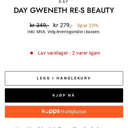
DAY
DAY GWENETH RE-S BEAUTY
Ordinær
kr 349,-
Salgspris
kr 279,-
Spar 20%
pris
Inkl. MVA. Velg
leveringsmåte
i kassen.
Lav varelager - 2 varer igjen
LEGG I HANDLEKURV
KJØP NÅ
Hurtigkasse