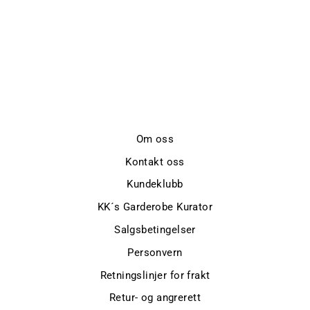
REG LINEN
VISKOSE STRIPE
SHIRT
GANT
kr 1.600,-
Om oss
Kontakt oss
Kundeklubb
KK´s Garderobe Kurator
Salgsbetingelser
Personvern
Retningslinjer for frakt
Retur- og angrerett