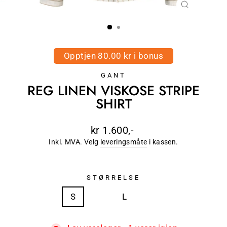
LUKK
(ESC)
Opptjen 80.00 kr i bonus
GANT
REG LINEN VISKOSE STRIPE
SHIRT
Ordinær
kr 1.600,-
pris
Inkl. MVA. Velg
leveringsmåte
i kassen.
STØRRELSE
S
M
L
XL